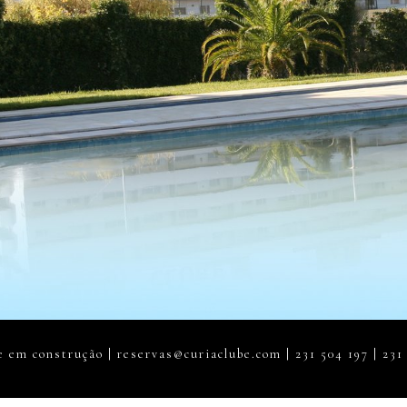
 em construção | reservas@curiaclube.com | 231 504 197 | 231